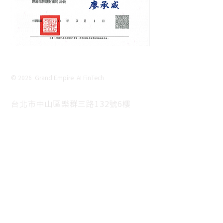
© 2026 Grand Empire AI FinTech
台北市中山區樂群三路132號6樓
6F., No. 132, Lequn 3rd Rd.,
Zhongshan Dist., Taipei City 104 ,
Taiwan (R.O.C.)
(02)7728-7068
first-pros01@fpitw.com