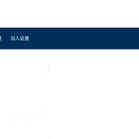
體
加入廷豐